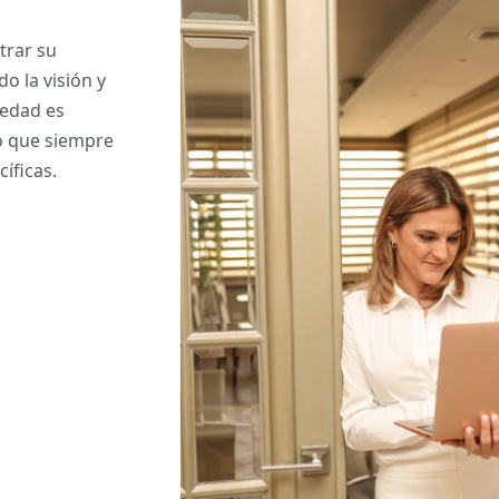
trar su
o la visión y
iedad es
so que siempre
íficas.