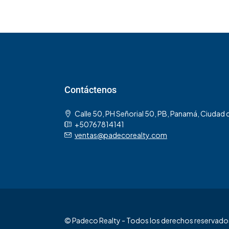
Contáctenos
Calle 50, PH Señorial 50, PB, Panamá, Ciudad
+50767814141
ventas@padecorealty.com
© Padeco Realty - Todos los derechos reservado