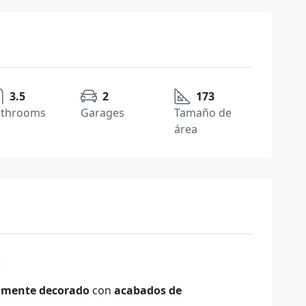
3.5
2
173
athrooms
Garages
Tamaño de
área
o
amente decorado
con
acabados de