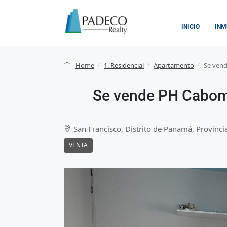
INICIO
INM
Home
1. Residencial
Apartamento
Se vend
Se vende PH Caboma
San Francisco, Distrito de Panamá, Provin
VENTA