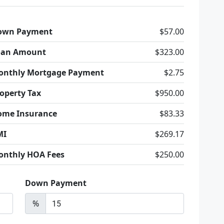
own Payment
$57.00
oan Amount
$323.00
onthly Mortgage Payment
$2.75
operty Tax
$950.00
ome Insurance
$83.33
MI
$269.17
onthly HOA Fees
$250.00
Down Payment
%