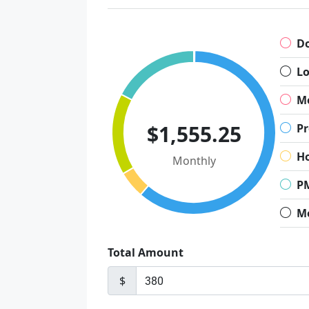
D
L
M
$1,555.25
Pr
H
Monthly
P
M
Total Amount
$