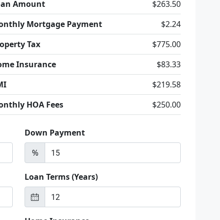
oan Amount
$263.50
onthly Mortgage Payment
$2.24
operty Tax
$775.00
ome Insurance
$83.33
MI
$219.58
onthly HOA Fees
$250.00
Down Payment
%
Loan Terms (Years)