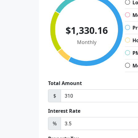
L
M
$1,330.16
Pr
H
Monthly
P
M
Total Amount
$
Interest Rate
%